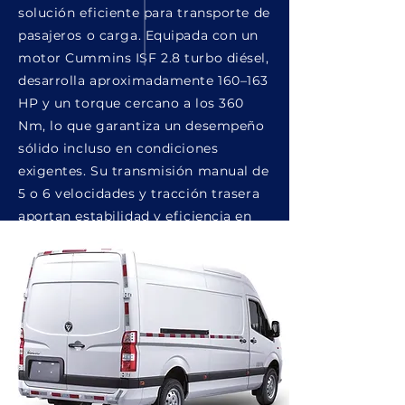
solución eficiente para transporte de
pasajeros o carga. Equipada con un
motor Cummins ISF 2.8 turbo diésel,
desarrolla aproximadamente 160–163
HP y un torque cercano a los 360
Nm, lo que garantiza un desempeño
sólido incluso en condiciones
exigentes. Su transmisión manual de
5 o 6 velocidades y tracción trasera
aportan estabilidad y eficiencia en
recorridos urbanos y de larga
distancia, convirtiéndola en una
herramienta confiable para
operaciones intensivas.