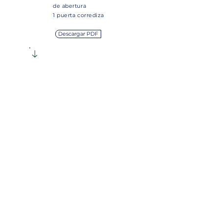
de abertura
1 puerta corrediza
Descargar PDF
ENLACES
Modelos
Concesionarios
Nosotros
PosVenta
Contacto
Blog