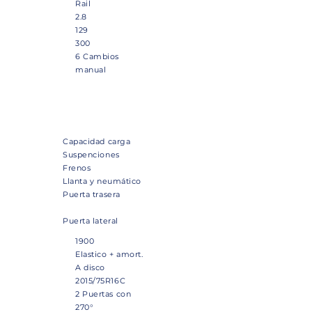
Rail
2.8
129
300
6 Cambios
manual
Carrocería
Capacidad carga
Suspenciones
Frenos
Llanta y neumático
Puerta trasera
Puerta lateral
1900
Elastico + amort.
A disco
2015/75R16C
2 Puertas con
270°