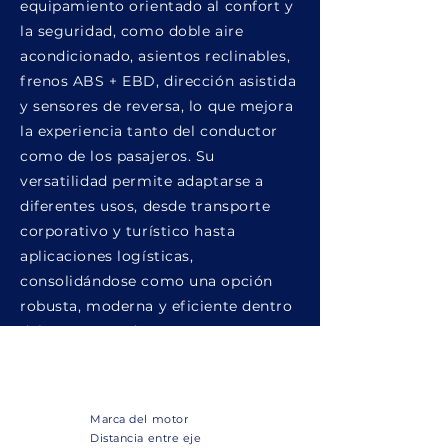
equipamiento orientado al confort y
la seguridad, como doble aire
acondicionado, asientos reclinables,
frenos ABS + EBD, dirección asistida
y sensores de reversa, lo que mejora
la experiencia tanto del conductor
como de los pasajeros. Su
versatilidad permite adaptarse a
diferentes usos, desde transporte
corporativo y turístico hasta
aplicaciones logísticas,
consolidándose como una opción
robusta, moderna y eficiente dentro
del segmento de vans.
Modelo:
Toano
Marca del motor
Distancia entre eje